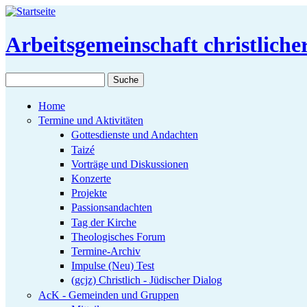
Direkt zum Inhalt
Arbeitsgemeinschaft christlich
Suche
Suchformular
Home
Termine und Aktivitäten
Gottesdienste und Andachten
Taizé
Vorträge und Diskussionen
Konzerte
Projekte
Passionsandachten
Tag der Kirche
Theologisches Forum
Termine-Archiv
Impulse (Neu) Test
(gcjz) Christlich - Jüdischer Dialog
AcK - Gemeinden und Gruppen