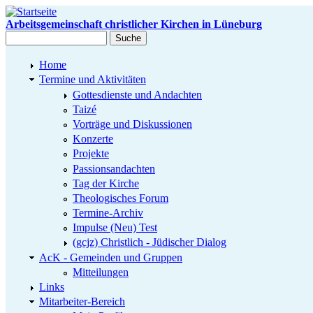
Direkt zum Inhalt
Arbeitsgemeinschaft christlicher Kirchen in Lüneburg
Suche
Suchformular
Home
Termine und Aktivitäten
Gottesdienste und Andachten
Taizé
Vorträge und Diskussionen
Konzerte
Projekte
Passionsandachten
Tag der Kirche
Theologisches Forum
Termine-Archiv
Impulse (Neu) Test
(gcjz) Christlich - Jüdischer Dialog
AcK - Gemeinden und Gruppen
Mitteilungen
Links
Mitarbeiter-Bereich