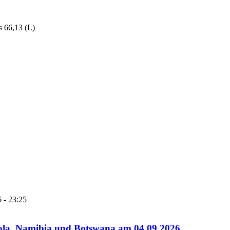
es 66,13 (L)
 - 23:25
gola, Namibia und Botswana am 04.09.2026