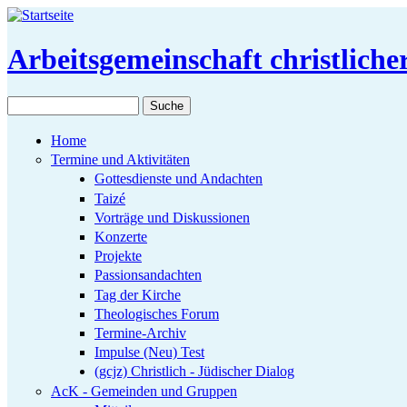
Direkt zum Inhalt
Arbeitsgemeinschaft christlich
Suche
Suchformular
Home
Termine und Aktivitäten
Gottesdienste und Andachten
Taizé
Vorträge und Diskussionen
Konzerte
Projekte
Passionsandachten
Tag der Kirche
Theologisches Forum
Termine-Archiv
Impulse (Neu) Test
(gcjz) Christlich - Jüdischer Dialog
AcK - Gemeinden und Gruppen