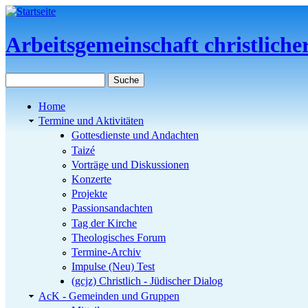
Direkt zum Inhalt
Arbeitsgemeinschaft christlich
Suche
Suchformular
Home
Termine und Aktivitäten
Gottesdienste und Andachten
Taizé
Vorträge und Diskussionen
Konzerte
Projekte
Passionsandachten
Tag der Kirche
Theologisches Forum
Termine-Archiv
Impulse (Neu) Test
(gcjz) Christlich - Jüdischer Dialog
AcK - Gemeinden und Gruppen