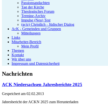
Passionsandachten
Tag der Kirche
Theologisches Forum
Termine-Archiv
Impulse (Neu) Test
(gcjz) Christlich - Jüdischer Dialog
AcK - Gemeinden und Gruppen
Mitteilungen
Links
Mitarbeiter-Bereich
Mein Profil
Themen
Kontakt
Wir über uns
Impressum und Datensicherheit
Nachrichten
ACK Niedersachsen Jahresberichte 2025
Gespeichert am
02.02.2013
Jahresbericht der ACKN 2025 zum Herunterladen