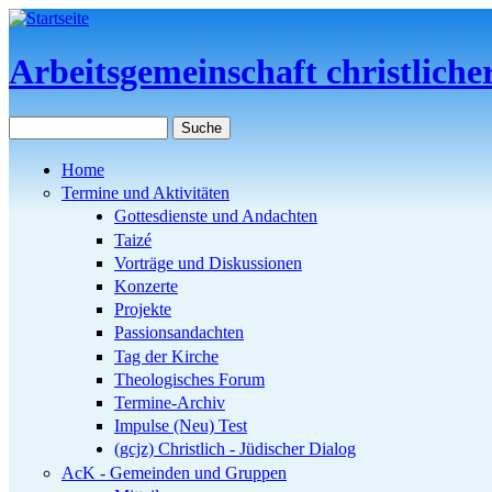
Direkt zum Inhalt
Arbeitsgemeinschaft christlich
Suche
Suchformular
Home
Termine und Aktivitäten
Gottesdienste und Andachten
Taizé
Vorträge und Diskussionen
Konzerte
Projekte
Passionsandachten
Tag der Kirche
Theologisches Forum
Termine-Archiv
Impulse (Neu) Test
(gcjz) Christlich - Jüdischer Dialog
AcK - Gemeinden und Gruppen