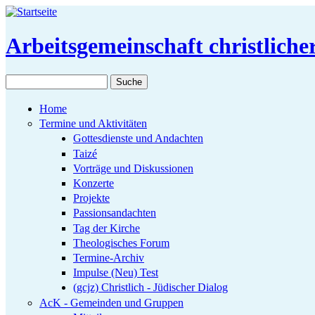
Direkt zum Inhalt
Arbeitsgemeinschaft christlich
Suche
Suchformular
Home
Termine und Aktivitäten
Gottesdienste und Andachten
Taizé
Vorträge und Diskussionen
Konzerte
Projekte
Passionsandachten
Tag der Kirche
Theologisches Forum
Termine-Archiv
Impulse (Neu) Test
(gcjz) Christlich - Jüdischer Dialog
AcK - Gemeinden und Gruppen