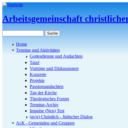
Direkt zum Inhalt
Arbeitsgemeinschaft christlich
Suche
Suchformular
Home
Termine und Aktivitäten
Gottesdienste und Andachten
Taizé
Vorträge und Diskussionen
Konzerte
Projekte
Passionsandachten
Tag der Kirche
Theologisches Forum
Termine-Archiv
Impulse (Neu) Test
(gcjz) Christlich - Jüdischer Dialog
AcK - Gemeinden und Gruppen