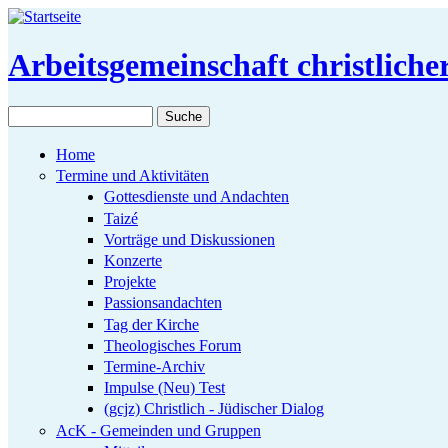
Direkt zum Inhalt
Arbeitsgemeinschaft christlich
Suche
Suchformular
Home
Termine und Aktivitäten
Gottesdienste und Andachten
Taizé
Vorträge und Diskussionen
Konzerte
Projekte
Passionsandachten
Tag der Kirche
Theologisches Forum
Termine-Archiv
Impulse (Neu) Test
(gcjz) Christlich - Jüdischer Dialog
AcK - Gemeinden und Gruppen